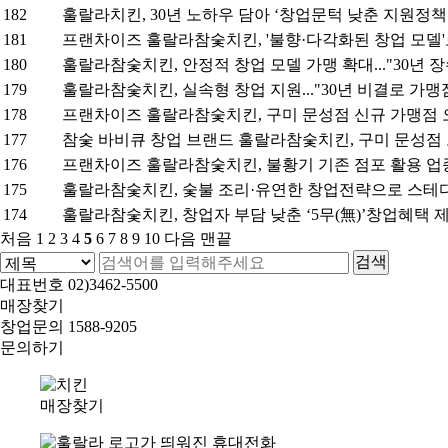
182
훌랄라치킨, 30년 노하우 담아 ‘창업문턱 낮춘 지원정책
181
프랜차이즈 훌랄라참숯치킨, '불향·다각화된 창업 모델'
180
훌랄라참숯치킨, 안정적 창업 모델 가맹 확대..."30년 
179
훌랄라참숯치킨, 실속형 창업 지원..."30년 비결로 가맹
178
프랜차이즈 훌랄라참숯치킨, 구미 문성점 신규 가맹점 
177
참숯 바비큐 창업 브랜드 훌랄라참숯치킨, 구미 문성점
176
프랜차이즈 훌랄라참숯치킨, 불황기 기존 점포 활용 업
175
훌랄라참숯치킨, 숯불 조리·유연한 창업전략으로 스테
174
훌랄라참숯치킨, 창업자 부담 낮춘 ‘5무(無)’창업혜택 
처음
1
2
3
4
5
6
7
8
9
10
다음
맨끝
대표번호
02)3462-5500
매장찾기
창업문의
1588-9205
문의하기
매장찾기