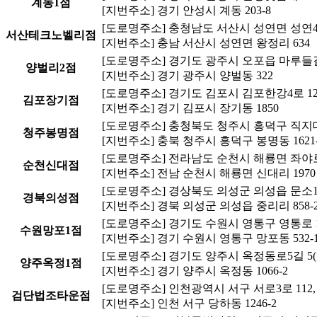
계동1점
[지번주소] 경기 안성시 계동 203-8
[도로명주소] 충청남도 서산시 성연면 성연4로 1
서산테크노벨리점
[지번주소] 충남 서산시 성연면 왕정리 634
[도로명주소] 경기도 광주시 오포읍 마루들길 
양벌리2점
[지번주소] 경기 광주시 양벌동 322
[도로명주소] 경기도 김포시 김포한강4로 120
김포장기점
[지번주소] 경기 김포시 장기동 1850
[도로명주소] 충청북도 청주시 흥덕구 직지대
청주봉명점
[지번주소] 충북 청주시 흥덕구 봉명동 1621-
[도로명주소] 전라남도 순천시 해룡면 좌야로 1
순천신대점
[지번주소] 전남 순천시 해룡면 신대리 1970
[도로명주소] 경상북도 의성군 의성읍 문소1길 
경북의성점
[지번주소] 경북 의성군 의성읍 중리리 858-
[도로명주소] 경기도 수원시 영통구 영통로 10
수원망포1점
[지번주소] 경기 수원시 영통구 망포동 532-
[도로명주소] 경기도 양주시 옥정동로5길 5
양주옥정1점
[지번주소] 경기 양주시 옥정동 1066-2
[도로명주소] 인천광역시 서구 서로3로 112, 
검단법조타운점
[지번주소] 인천 서구 당하동 1246-2