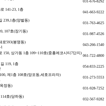
031-676-8292
41-23, 1층
041-663-9222
239,1층(양벌동)
031-763-4625
, 107호(장기동)
031-987-4526
로593(봉명동)
043-266-1540
1
50, 상가동 1층 109~110호(중흥에코시티7단지)
061-722-4800
119, 1층
054-833-2225
2
0, 제1층 108호(망포동,세호프라자)
031-273-5553
1
(옥정동)
031-928-7252
114호(당하동)
032-567-9282