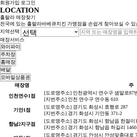
회원가입
로그인
LOCATION
훌랄라 매장찾기
전국에 있는 훌랄라바베큐치킨 가맹점을 손쉽게 찾아보실 수 
지역선택
매장서비스
와이파이
주차장
홈매장
배달
모바일상품권
32km
매장명
[도로명주소] 인천광역시 연수구 샘말로87번
인천연수1점
[지번주소] 인천 연수구 연수동 610
[도로명주소] 경기도 화성시 효행로 287
기안1점
[지번주소] 경기 화성시 기안동 371-2
[도로명주소] 경기도 화성시 향남읍 한절이1길 
향남2지구점
[지번주소] 경기 화성시 향남읍 하길리 1460-
[도로명주소] 경기도 안성시 안성맞춤대로 74